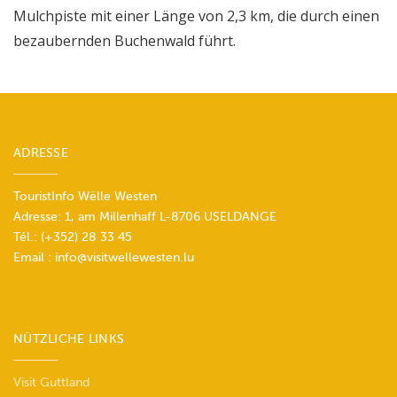
Mulchpiste mit einer Länge von 2,3 km, die durch einen
bezaubernden Buchenwald führt.
ADRESSE
TouristInfo Wëlle Westen
Adresse: 1, am Millenhaff L-8706 USELDANGE
Tél.:
(+352) 28 33 45
Email :
info@visitwellewesten.lu
NÜTZLICHE LINKS
Visit Guttland