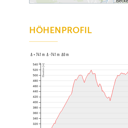
HÖHENPROFIL
Δ + 741 m Δ -741 m Δ0 m
540
Elevation [m]
520
500
480
460
440
420
400
380
360
340
320