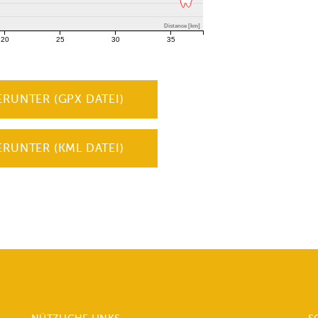
Distance [km]
20
25
30
35
ERUNTER (GPX DATEI)
ERUNTER (KML DATEI)