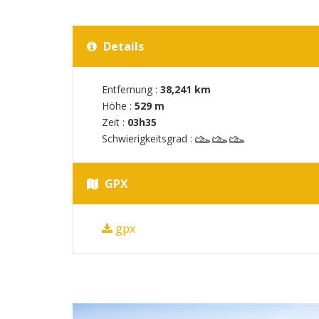
Details
Entfernung :
38,241 km
Höhe :
529 m
Zeit :
03h35
Schwierigkeitsgrad :
GPX
gpx