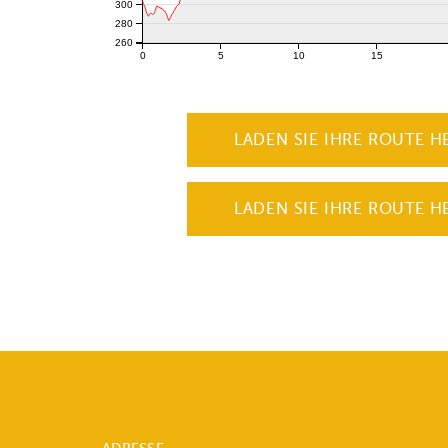
300
280
260
0
5
10
15
LADEN SIE IHRE ROUTE H
LADEN SIE IHRE ROUTE H