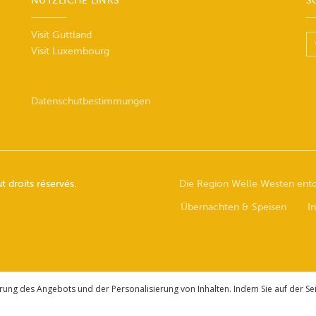
NÜTZLICHE LINKS
S
Visit Guttland
Visit Luxembourg
Datenschutbestimmungen
 droits réservés.
Die Region Wëlle Westen ent
Übernachten & Speisen
I
g des Angebots und der Personalisierung von Inhalten. Indem Sie auf der Sei