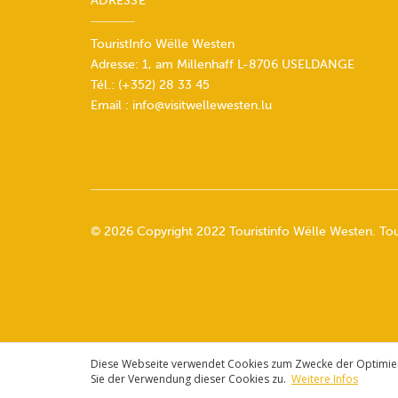
ADRESSE
TouristInfo Wëlle Westen
Adresse: 1, am Millenhaff L-8706 USELDANGE
Tél.:
(+352) 28 33 45
Email :
info@visitwellewesten.lu
© 2026 Copyright 2022 Touristinfo Wëlle Westen. Tout
Diese Webseite verwendet Cookies zum Zwecke der Optimierun
Sie der Verwendung dieser Cookies zu.
Weitere Infos