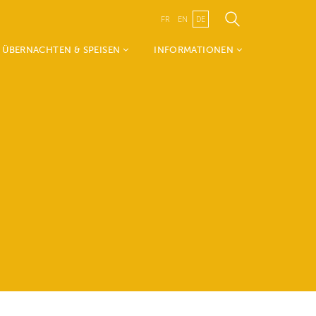
FR
EN
DE
ÜBERNACHTEN & SPEISEN
INFORMATIONEN
Unterkünfte
TouristInfo Wëlle Westen
Restaurants
- über uns
Kanton Redingen
Visit Guttland
Öffentliche
Verkehrsmittel
Publikationen