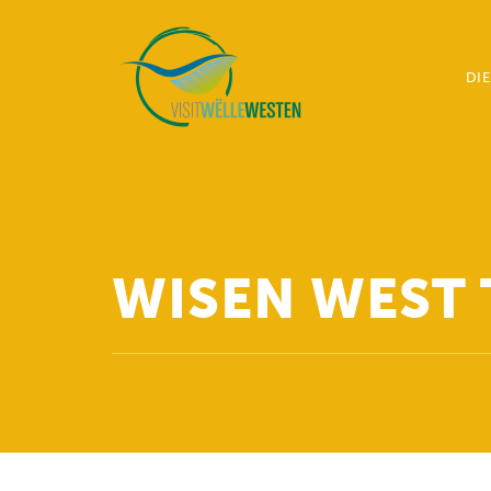
DI
B
El
M
Pr
R
WISEN WEST
R
S
U
V
G