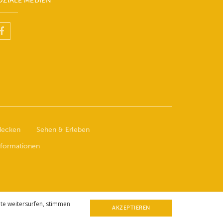
OZIALE MEDIEN
decken
Sehen & Erleben
nformationen
te weitersurfen, stimmen
AKZEPTIEREN