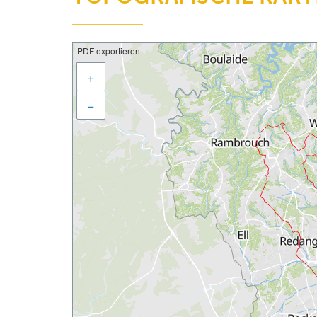
PDF exportieren
+
−