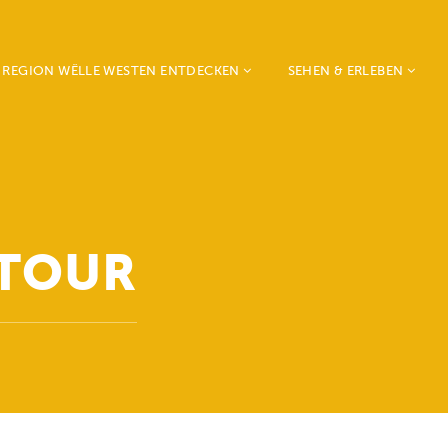
E REGION WËLLE WESTEN ENTDECKEN
SEHEN & ERLEBEN
eckerich
Weekend vum Wëlle
l
Westen
ertzig
Mia & Emil on tour
éizerdaul
Natur, Sport & Freizeit
ambrouch
Geschichte, Kunst,
 TOUR
edange
Kultur
aeul
Events
seldange
ichten
rosbous - Wahl