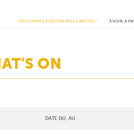
DÉCOUVRIR LA RÉGION WËLLE WESTEN
À VOIR, À FA
Beckerich
Weekend vu
Ell
Westen
Mertzig
Mia & Emil o
AT'S ON
Préizerdaul
Nature, Sport
Rambrouch
Loisirs
Redange
Histoire, Art
Saeul
Agenda
Useldange
Vichten
Grosbous - Wahl
DATE DU, AU