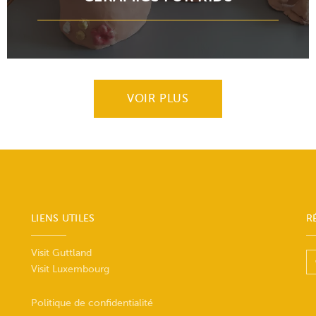
VOIR PLUS
LIENS UTILES
R
Visit Guttland
Visit Luxembourg
Politique de confidentialité