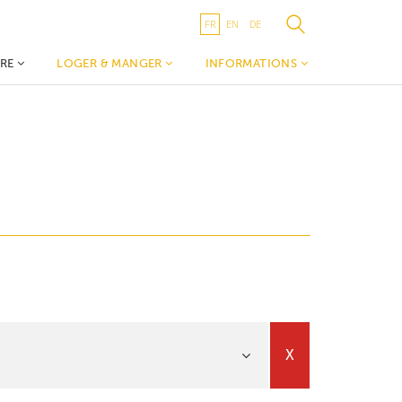
FR
EN
DE
IRE
LOGER & MANGER
INFORMATIONS
m Wëlle
Hébergements
A propos du TouristInfo
Restaurants
Wëlle Westen
n tour
Canton de Redange
s &
Visit Guttland
Transports publics
 & Culture
Publications
X