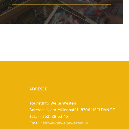
ADRESSE
TouristInfo Wëlle Westen
Adresse: 1, am Millenhaff L-8706 USELDANGE
Tél.: (+352) 28 33 45
Email :
info@visitwellewesten.lu