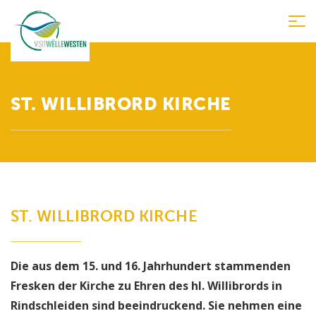
Tog
nav
ST. WILLIBRORD KIRCHE
ST. WILLIBRORD KIRCHE
Die aus dem 15. und 16. Jahrhundert stammenden
Fresken der Kirche zu Ehren des hl. Willibrords in
Rindschleiden sind beeindruckend. Sie nehmen eine