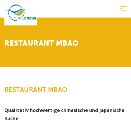
Tog
nav
RESTAURANT MBAO
RESTAURANT MBAO
Qualitativ hochwertige chinesische und japanische
Küche