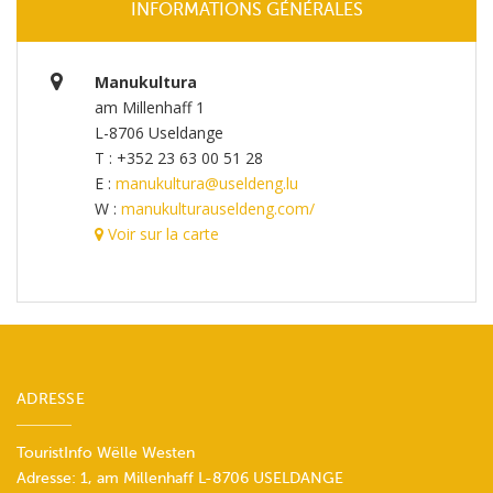
INFORMATIONS GÉNÉRALES
Manukultura
am Millenhaff 1
L-8706 Useldange
T : +352 23 63 00 51 28
E :
manukultura@useldeng.lu
W :
manukulturauseldeng.com/
Voir sur la carte
ADRESSE
TouristInfo Wëlle Westen
Adresse: 1, am Millenhaff L-8706 USELDANGE