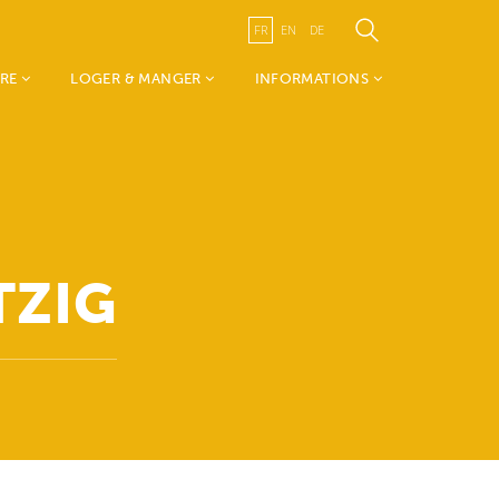
FR
EN
DE
IRE
LOGER & MANGER
INFORMATIONS
m Wëlle
Hébergements
A propos du TouristInfo
Restaurants
Wëlle Westen
n tour
Canton de Redange
s &
Visit Guttland
Transports publics
TZIG
 & Culture
Publications