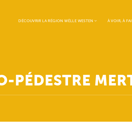
DÉCOUVRIR LA RÉGION WËLLE WESTEN
À VOIR, À FA
Beckerich
Weekend vu
Ell
Westen
Mertzig
Mia & Emil o
Préizerdaul
Nature, Sport
Rambrouch
Loisirs
O-PÉDESTRE MER
Redange
Histoire, Art
Saeul
Agenda
Useldange
Vichten
Grosbous - Wahl