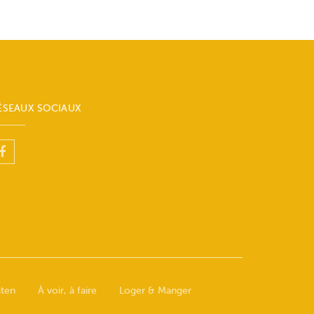
ÉSEAUX SOCIAUX
sten
À voir, à faire
Loger & Manger