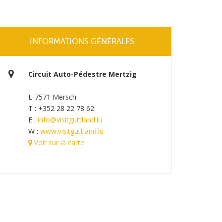
INFORMATIONS GÉNÉRALES
Circuit Auto-Pédestre Mertzig
L-7571 Mersch
T : +352 28 22 78 62
E :
info@visitguttland.lu
W :
www.visitguttland.lu
Voir sur la carte