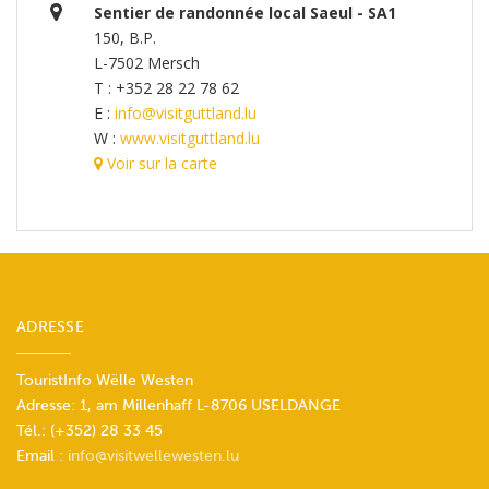
Sentier de randonnée local Saeul - SA1
150, B.P.
L-7502 Mersch
T : +352 28 22 78 62
E :
info@visitguttland.lu
W :
www.visitguttland.lu
Voir sur la carte
ADRESSE
TouristInfo Wëlle Westen
Adresse: 1, am Millenhaff L-8706 USELDANGE
Tél.: (+352) 28 33 45
Email :
info@visitwellewesten.lu