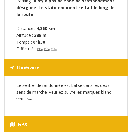
Parking :
Il n'y a pas de zone de stationnement
désignée. Le stationnement se fait le long de
la route.
Distance :
4,860 km
Altitude :
388 m
Temps :
01h30
Difficulté :
Itinéraire
Le sentier de randonnée est balisé dans les deux
sens de marche. Veuillez suivre les marques blanc-
vert "SA1".
GPX