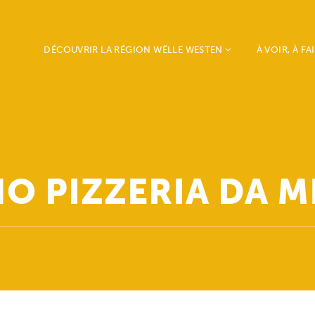
DÉCOUVRIR LA RÉGION WËLLE WESTEN
À VOIR, À FA
Beckerich
Weekend vu
Ell
Westen
Mertzig
Mia & Emil o
Préizerdaul
Nature, Sport
Rambrouch
Loisirs
O PIZZERIA DA 
Redange
Histoire, Art
Saeul
Agenda
Useldange
Vichten
Grosbous - Wahl