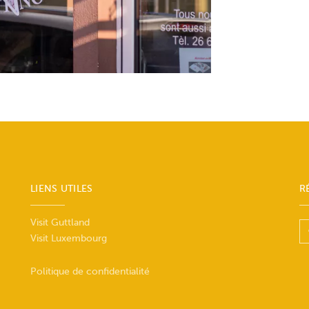
LIENS UTILES
R
Visit Guttland
Visit Luxembourg
Politique de confidentialité