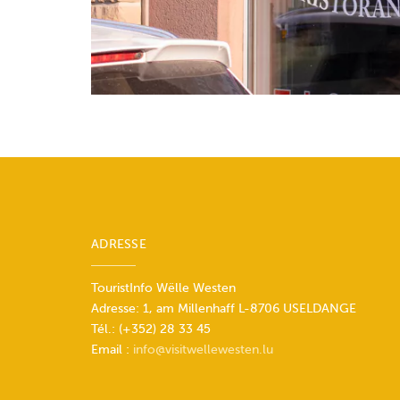
ADRESSE
TouristInfo Wëlle Westen
Adresse: 1, am Millenhaff L-8706 USELDANGE
Tél.: (+352) 28 33 45
Email :
info@visitwellewesten.lu