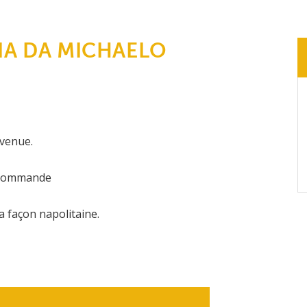
IA DA MICHAELO
nvenue.
r commande
la façon napolitaine.