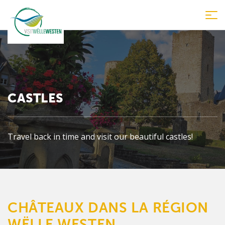
Tog
nav
CASTLES
Travel back in time and visit our beautiful castles!
CHÂTEAUX DANS LA RÉGION
WËLLE WESTEN